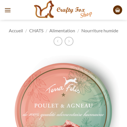
Passer
au
contenu
Accueil
/
CHATS
/
Alimentation
/
Nourriture humide