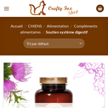
Passer
au
contenu
Accueil
/
CHIENS
/
Alimentation
/
Compléments
alimentaires
/
Soutien système digestif