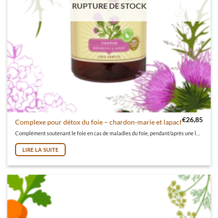
RUPTURE DE STOCK
€
26,85
Complexe pour détox du foie – chardon-marie et lapacho (190 caps
Complément soutenant le foie en cas de maladies du foie, pendant/après une longue administration des médicaments et pour les quadrupèdes plus âgés.
LIRE LA SUITE