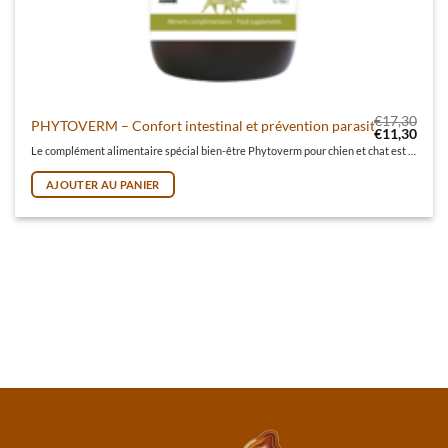
€
17,30
PHYTOVERM – Confort intestinal et prévention parasites(Chiens et
Le prix initi
Le pr
€
11,30
Le complément alimentaire spécial bien-être Phytoverm pour chien et chat est formulé à base d’extraits d’ail, de thym et de romarin.
AJOUTER AU PANIER