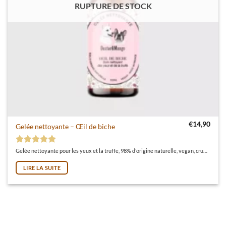
RUPTURE DE STOCK
€
14,90
Gelée nettoyante – Œil de biche
Note
5
sur 5
Gelée nettoyante pour les yeux et la truffe, 98% d'origine naturelle, vegan, cruelty free et made in France ! Riche en hydrolats biologiques, la gelée Œil de biche est formulée sans paraben, sans sulfate, sans silicone et sans parfum de synthèse.
LIRE LA SUITE