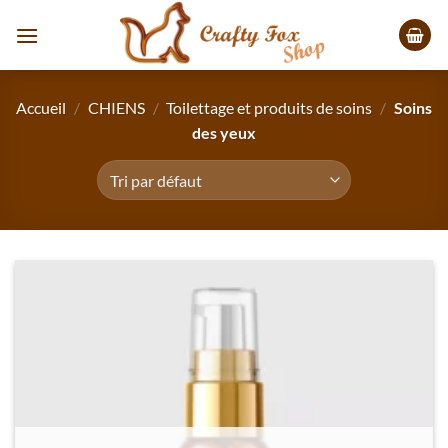
Passer
au
contenu
Accueil
/
CHIENS
/
Toilettage et produits de soins
/
Soins
des yeux