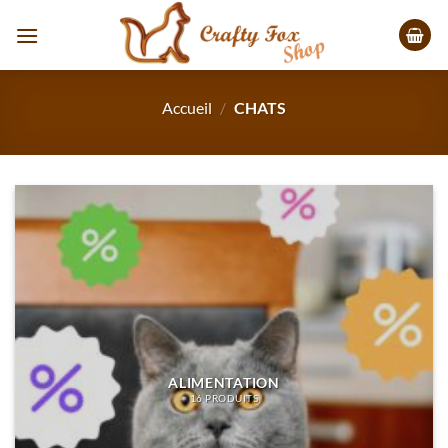
Passer
au
contenu
Accueil
/
CHATS
ALIMENTATION
16 PRODUITS