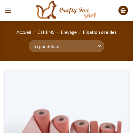
Passer
au
contenu
Accueil
/
CHIENS
/
Élevage
/
Fixation oreilles