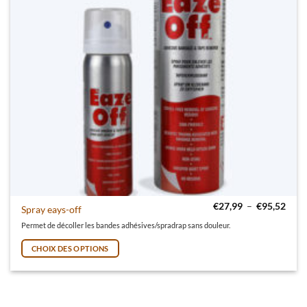
Plage
€
27,99
–
€
95,52
Ce produit a plusieurs variations. Les options peuvent être choisies 
Spray eays-off
Permet de décoller les bandes adhésives/spradrap sans douleur.
CHOIX DES OPTIONS