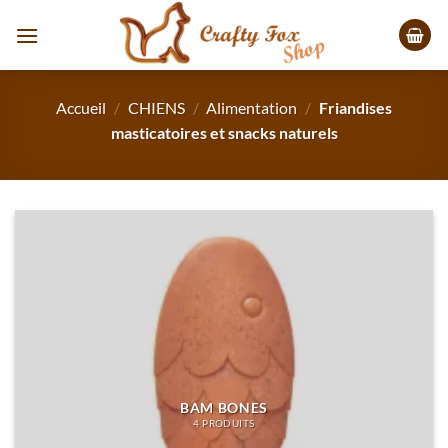
Passer
au
contenu
Accueil
/
CHIENS
/
Alimentation
/
Friandises
masticatoires et snacks naturels
BAM BONES
4 PRODUITS