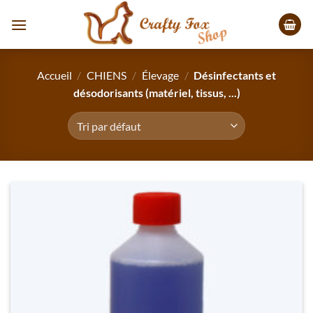
Passer
au
contenu
Accueil
/
CHIENS
/
Élevage
/
Désinfectants et
désodorisants (matériel, tissus, ...)