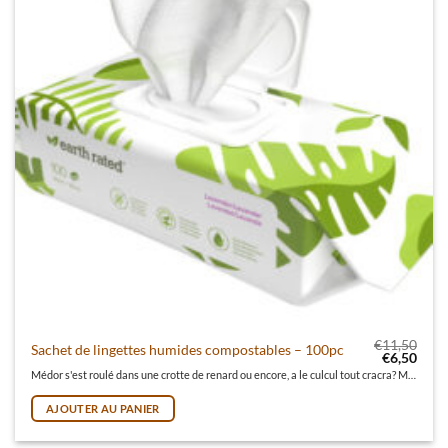
€
11,50
Sachet de lingettes humides compostables – 100pc
Le prix init
Le pr
€
6,50
Médor s'est roulé dans une crotte de renard ou encore, a le culcul tout cracra? Mieux vaut avoir des lingettes dans sa voiture pour nettoyer ça avant de se mettre en route! Le tout, en respectant la planète.
AJOUTER AU PANIER