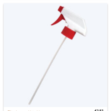
€
3,83