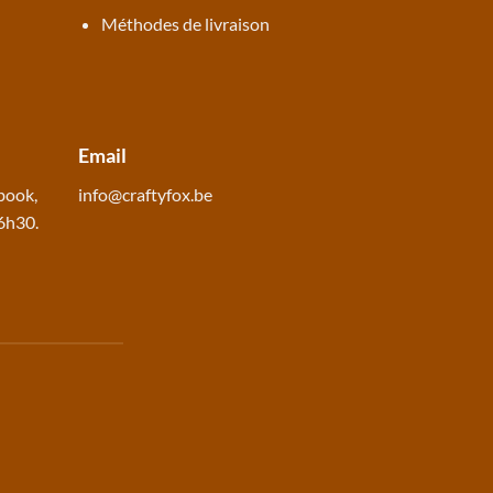
Méthodes de livraison
Email
book
,
info@craftyfox.be
16h30.