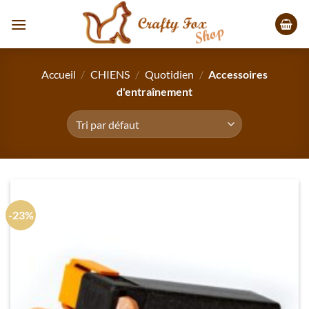
Passer
au
contenu
Accueil
/
CHIENS
/
Quotidien
/
Accessoires
d'entraînement
-23%