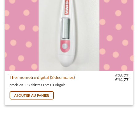
€
26,77
Thermomètre digital (2 décimales)
Le prix initi
Le pr
€
14,77
précision++: 2 chiffres après la virgule
AJOUTER AU PANIER