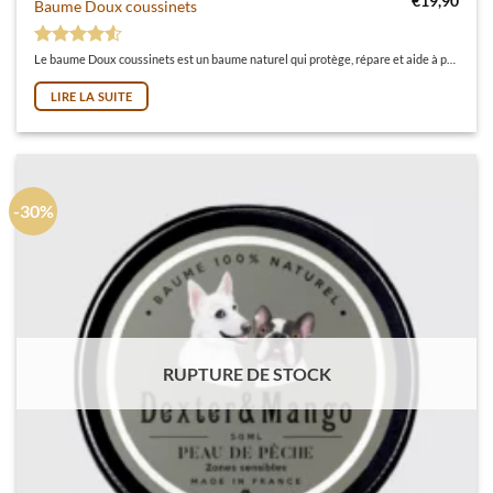
€
19,90
Baume Doux coussinets
Note
4.5
sur 5
Le baume Doux coussinets est un baume naturel qui protège, répare et aide à prévenir les coussinets secs, gercés et crevassés.100% naturel, vegan, cruelty free et made in France !
LIRE LA SUITE
-30%
RUPTURE DE STOCK