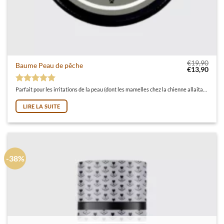
€
19,90
Baume Peau de pêche
Le prix initi
Le pr
€
13,90
Note
5
sur 5
Parfait pour les irritations de la peau (dont les mamelles chez la chienne allaitante)
LIRE LA SUITE
-38%