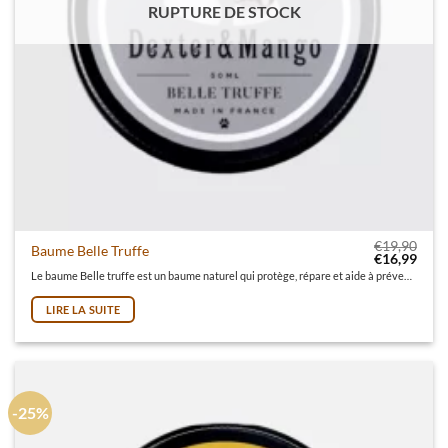
RUPTURE DE STOCK
€
19,90
Baume Belle Truffe
Le prix initi
Le pr
€
16,99
Le baume Belle truffe est un baume naturel qui protège, répare et aide à prévenir la truffe sèche et craquée. Baume pour chien 100% naturel, vegan, cruelty free et made in France !
LIRE LA SUITE
-25%