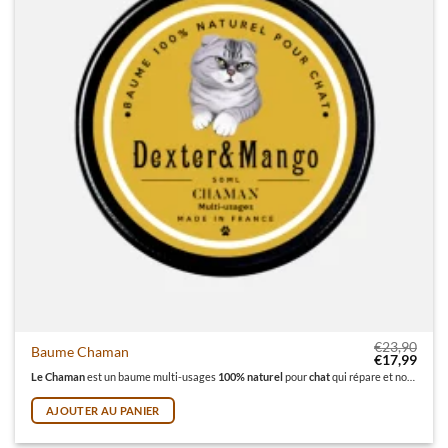
€
23,90
Baume Chaman
Le prix initi
Le pr
€
17,99
Le Chaman
est un baume multi-usages
100% naturel
pour
chat
qui répare et nourrit intensément la peau. Il soulage immédiatement la peau des tiraillements, irritations, démangeaisons et favorise également la cicatrisation.
AJOUTER AU PANIER