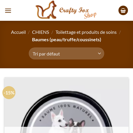
Passer
au
contenu
Accueil
/
CHIENS
/
Toilettage et produits de soins
/
Baumes (peau/truffe/coussinets)
-15%