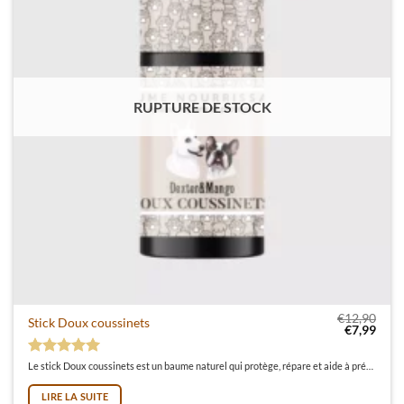
RUPTURE DE STOCK
€
12,90
Stick Doux coussinets
Le prix init
Le pr
€
7,99
Note
5
sur 5
Le stick Doux coussinets est un baume naturel qui protège, répare et aide à prévenir les coussinets secs, gercés et crevassés. Son petit plus ? Son format stick très pratique !
LIRE LA SUITE