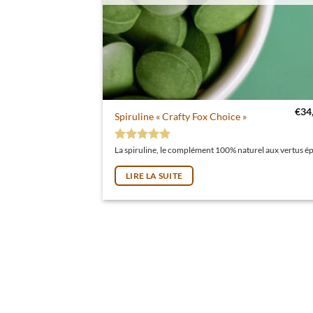
€
34
Spiruline « Crafty Fox Choice »
Note
5
sur 5
LIRE LA SUITE