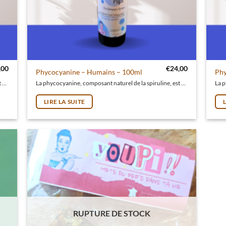
,00
€
24,00
Phycocyanine – Humains – 100ml
Phy
La phycocyanine, composant naturel de la spiruline, est une puissante alliée aux vertus antioxydantes, antiinflammatoires et détoxifiantes.
La phycocyanine, composant naturel de la spiruline, est une puissante alliée aux vertus antioxydantes, antiinflammatoires et détoxifiantes.
LIRE LA SUITE
RUPTURE DE STOCK