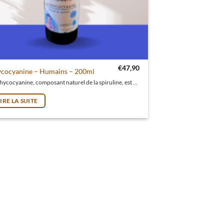
€
47,90
cocyanine – Humains – 200ml
La phycocyanine, composant naturel de la spiruline, est une puissante alliée aux vertus antioxydantes, antiinflammatoires et détoxifiantes.
LIRE LA SUITE