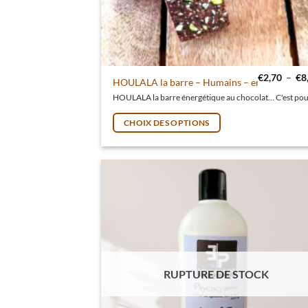
€
2,70
–
€
8
Ce produit a plusieurs variations. Les options 
HOULALA la barre – Humains – encas énergét
CHOIX DES OPTIONS
RUPTURE DE STOCK