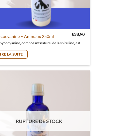
€
38,90
cocyanine – Animaux 250ml
La phycocyanine, composant naturel de la spiruline, est une puissante alliée aux vertus antioxydantes, antiinflammatoires et détoxifiantes.
LIRE LA SUITE
RUPTURE DE STOCK