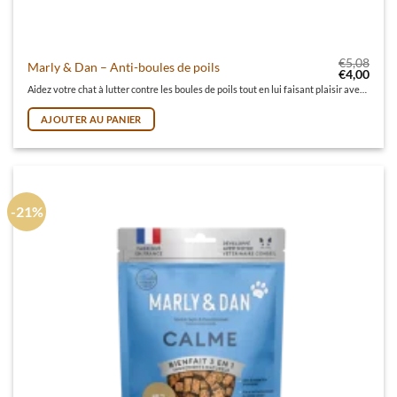
€
5,08
Marly & Dan – Anti-boules de poils
Le prix init
Le pr
€
4,00
Aidez votre chat à lutter contre les boules de poils tout en lui faisant plaisir avec ces savoureuses bouchées!
AJOUTER AU PANIER
-21%