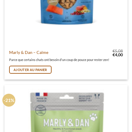
€
5,08
Marly & Dan – Calme
Le prix init
Le pr
€
4,00
Parce que certains chats ont besoin d'un coup de pouce pour rester zen!
AJOUTER AU PANIER
-21%