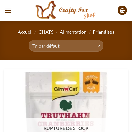
Passer
au
contenu
Accueil
/
CHATS
/
Alimentation
/
Friandises
RUPTURE DE STOCK