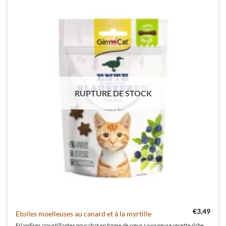
RUPTURE DE STOCK
€
3,49
Etoiles moelleuses au canard et à la myrtille
Friandises croustillantes pour chat en forme de cœur, savoureuse recette riche en protéines, sans sucre ajouté ni arômes artificiels, sans céréales.