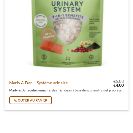
€
5,08
Marly & Dan – Système urinaire
Le prix init
Le pr
€
4,00
Marly & Dan soutien urinaire: des friandises à base de saumon frais et propre à la consommation humaine. Fabriqué à Boulogne-sur-Mer. La qualité à proximité!
AJOUTER AU PANIER