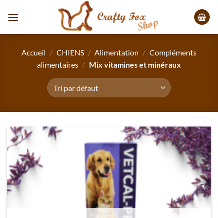
Passer
au
contenu
Accueil
/
CHIENS
/
Alimentation
/
Compléments
alimentaires
/
Mix vitamines et minéraux