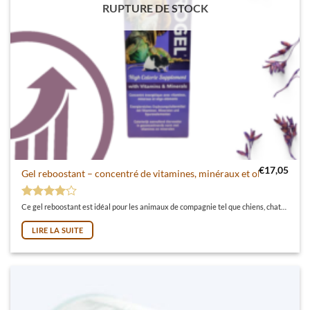
RUPTURE DE STOCK
€
17,05
Gel reboostant – concentré de vitamines, minéraux et oligo-élément
Note
4
sur 5
Ce gel reboostant est idéal pour les animaux de compagnie tel que chiens, chats, lapins, nacs, poulains, rongeurs qui ont besoin d’une source d’énergie ou calories complémentaire sans augmenter leur ration d’alimentation. Il est aussi recommandé chez les animaux en convalescence, en croissance ou chez les femelles en gestation ou lactation.
LIRE LA SUITE