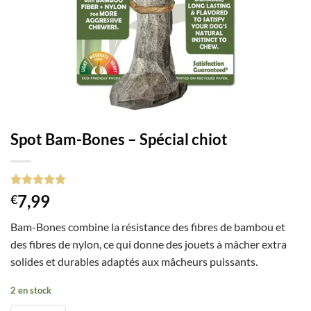
Spot Bam-Bones – Spécial chiot
Noté
1
5
sur
7,99
€
5 basé sur
notation
Bam-Bones combine la résistance des fibres de bambou et
client
des fibres de nylon, ce qui donne des jouets à mâcher extra
solides et durables adaptés aux mâcheurs puissants.
2 en stock