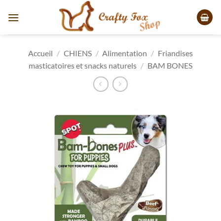
Passer
au
contenu
Accueil
/
CHIENS
/
Alimentation
/
Friandises
masticatoires et snacks naturels
/
BAM BONES