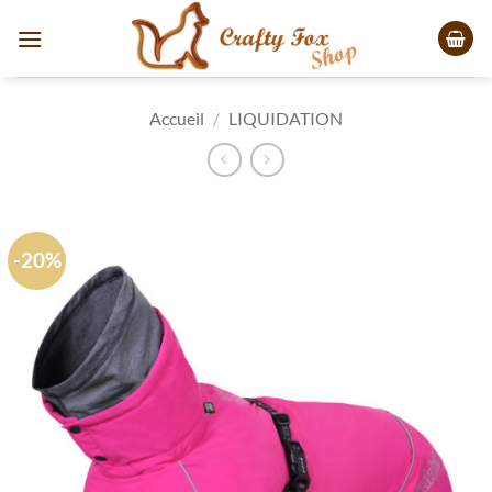
Passer
au
contenu
Accueil
/
LIQUIDATION
-20%