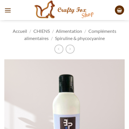
Passer
au
contenu
Accueil
/
CHIENS
/
Alimentation
/
Compléments
alimentaires
/
Spiruline & phycocyanine