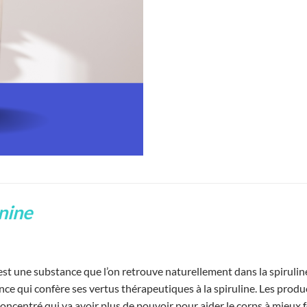
nine
st une substance que l’on retrouve naturellement dans la spiruline
ance qui confère ses vertus thérapeutiques à la spiruline. Les pro
concentré qui va avoir plus de pouvoir pour aider le corps à mieux 