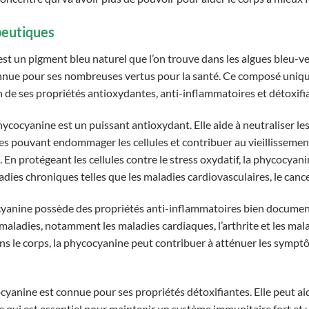
peutiques
st un pigment bleu naturel que l’on trouve dans les algues bleu-v
nue pour ses nombreuses vertus pour la santé. Ce composé unique 
 de ses propriétés antioxydantes, anti-inflammatoires et détoxifi
hycocyanine est un puissant antioxydant. Elle aide à neutraliser les
es pouvant endommager les cellules et contribuer au vieillisseme
 En protégeant les cellules contre le stress oxydatif, la phycocyani
adies chroniques telles que les maladies cardiovasculaires, le cance
cyanine possède des propriétés anti-inflammatoires bien documen
aladies, notamment les maladies cardiaques, l’arthrite et les ma
ns le corps, la phycocyanine peut contribuer à atténuer les symptôm
cyanine est connue pour ses propriétés détoxifiantes. Elle peut aid
ce qui est essentiel pour maintenir un système immunitaire fort et 