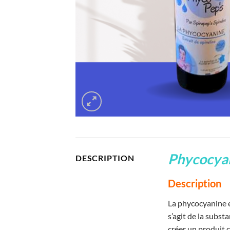
Phycocya
DESCRIPTION
Description
La phycocyanine e
s’agit de la subst
créer un produit 