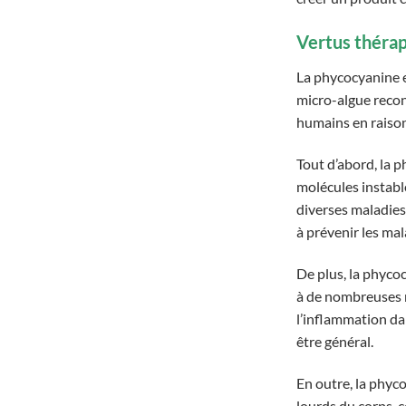
Vertus théra
La phycocyanine e
micro-algue recon
humains en raison
Tout d’abord, la p
molécules instabl
diverses maladies.
à prévenir les mal
De plus, la phyco
à de nombreuses m
l’inflammation da
être général.
En outre, la phyco
lourds du corps, 