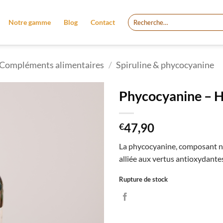
Recherche
Notre gamme
Blog
Contact
pour :
Compléments alimentaires
/
Spiruline & phycocyanine
Phycocyanine – 
47,90
€
La phycocyanine, composant nat
alliée aux vertus antioxydantes
Rupture de stock