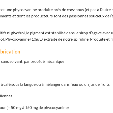
ne et une phycocyanine produite près de chez nous (et pas à l’autr
iments et dont les producteurs sont des passionnés soucieux de l’éc
ifs ni glycérol, le pigment est stabilisé dans le sirop d’agave avec u
ol, Phycocyanine (10g/L) extraite de notre spiruline. Produite et m
brication
d, sans solvant, par procédé mécanique
n
 à café sous la langue ou à mélanger dans l’eau ou un jus de fruits
idiennes
 jour (= 50 mg à 150 mg de phycocyanine)