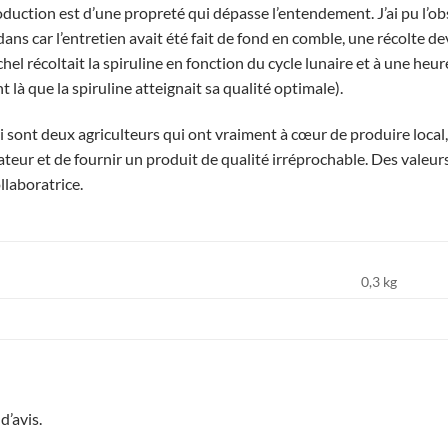
duction est d’une propreté qui dépasse l’entendement. J’ai pu l’obse
ans car l’entretien avait été fait de fond en comble, une récolte dev
chel récoltait la spiruline en fonction du cycle lunaire et à une he
t là que la spiruline atteignait sa qualité optimale).
i sont deux agriculteurs qui ont vraiment à cœur de produire local
eur et de fournir un produit de qualité irréprochable. Des valeur
ollaboratrice.
0,3 kg
d’avis.