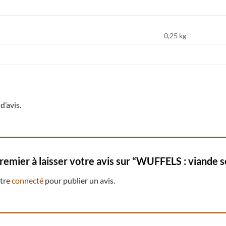
0,25 kg
d’avis.
premier à laisser votre avis sur “WUFFELS : viande 
être
connecté
pour publier un avis.