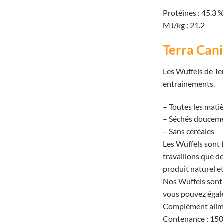
Protéines : 45.3 %
MJ/kg : 21.2
Terra Can
Les Wuffels de Ter
entrainements.
– Toutes les mat
– Séchés doucement
– Sans céréales
Les Wuffels sont 
travaillons que d
produit naturel e
Nos Wuffels sont d
vous pouvez égal
Complément alime
Contenance : 15