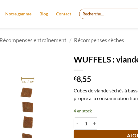
Recherche
Notre gamme
Blog
Contact
pour :
Récompenses entraînement
/
Récompenses sèches
WUFFELS : viande
8,55
€
Cubes de viande séchés à basse
propre à la consommation huma
4 en stock
quantité de WUFFELS : viande séc
AJO