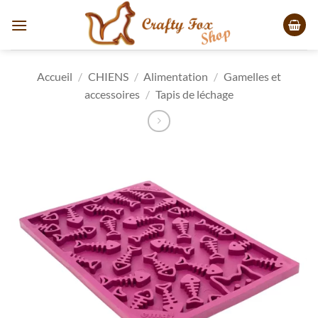
Passer
au
contenu
Accueil
/
CHIENS
/
Alimentation
/
Gamelles et
accessoires
/
Tapis de léchage