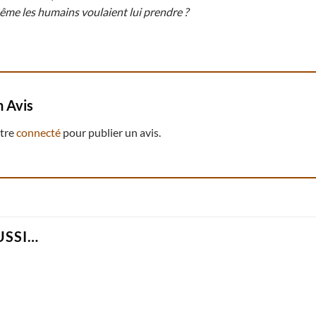
me les humains voulaient lui prendre ?
n Avis
être
connecté
pour publier un avis.
USSI…