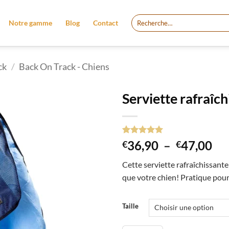
Recherche
Notre gamme
Blog
Contact
pour :
ck
/
Back On Track - Chiens
Serviette rafraîc
Noté
2
5
sur
Pl
36,90
–
47,00
€
€
5 basé sur
de
notations
Cette serviette rafraîchissante
client
pri
que votre chien! Pratique pour 
€3
à
€4
Taille