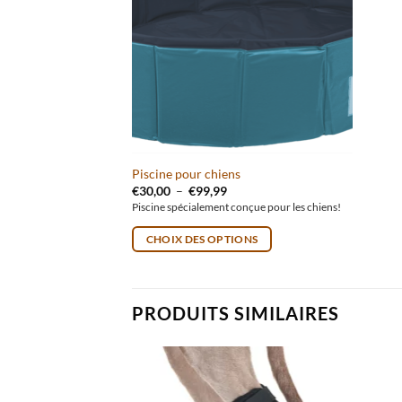
Ce produit a plusieurs variations. Les options peu
Piscine pour chiens
Plage de prix : €30,00 à €99,99
€
30,00
–
€
99,99
Piscine spécialement conçue pour les chiens!
CHOIX DES OPTIONS
PRODUITS SIMILAIRES