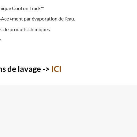
nique Cool on Track™
 »Ace »ment par évaporation de l’eau.
s de produits chimiques
r
ns de lavage
->
ICI