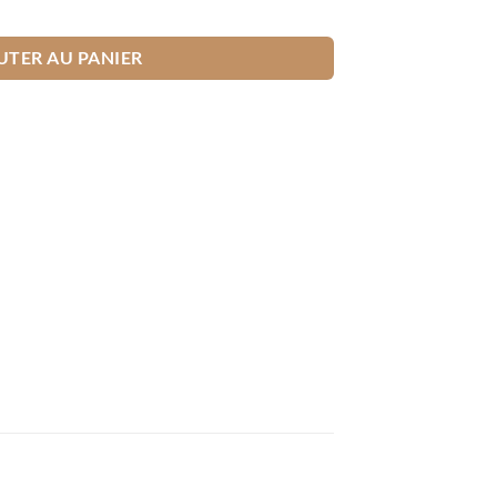
nte - Cool On Track
UTER AU PANIER