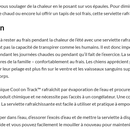
vous soulager de la chaleur en le posant sur vos épaules. Pour dim
 chaud ou encore lui offrir un tapis de sol frais, cette serviette raf
on
à rester au frais pendant la chaleur de l’été avec une serviette rafra
ont pas la capacité de transpirer comme les humains. Il est donc impo
dant les journées chaudes ou pendant qu’il fait de l’exercice. La s
es de la famille – confortablement au frais. Les chiens apprécient
r leur pelage est plus fin sur le ventre et les vaisseaux sanguins sup
orps.
que Cool on Track™ rafraîchit par évaporation de l’eau et procure u
oduit chimique et ne nécessite pas l’accès à un congélateur. Une co
r. La serviette rafraîchissante est facile à utiliser et pratique à emp
mper dans l’eau, d’essorer l’excès d’eau et de mettre la serviette à d
ide et vous pouvez facilement le mouiller à nouveau pour maintenir 