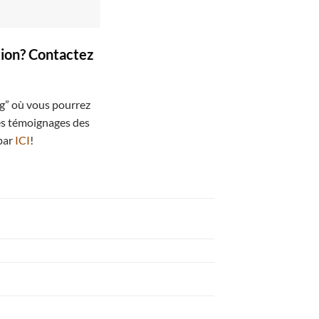
tion? Contactez
og” où vous pourrez
les témoignages des
par
ICI
!