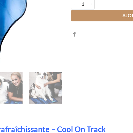
quantité de Serviette rafraîchissa
AJO
rafraîchissante – Cool On Track