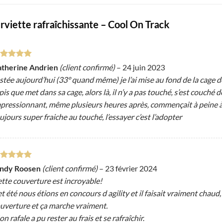
rviette rafraîchissante – Cool On Track
ote
5
sur
therine Andrien
(client confirmé)
–
24 juin 2023
stée aujourd’hui (33° quand même) je l’ai mise au fond de la cage de
pis que met dans sa cage, alors là, il n’y a pas touché, s’est couché
pressionnant, même plusieurs heures après, commençait à peine à 
ujours super fraiche au touché, l’essayer c’est l’adopter
ote
5
sur
indy Roosen
(client confirmé)
–
23 février 2024
tte couverture est incroyable!
t été nous étions en concours d agility et il faisait vraiment chaud, j’
uverture et ça marche vraiment.
n rafale a pu rester au frais et se rafraîchir.