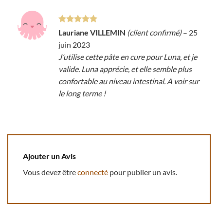
Note
5
sur
Lauriane VILLEMIN
(client confirmé)
–
25
5
juin 2023
J’utilise cette pâte en cure pour Luna, et je
valide. Luna apprécie, et elle semble plus
confortable au niveau intestinal. A voir sur
le long terme !
Ajouter un Avis
Vous devez être
connecté
pour publier un avis.