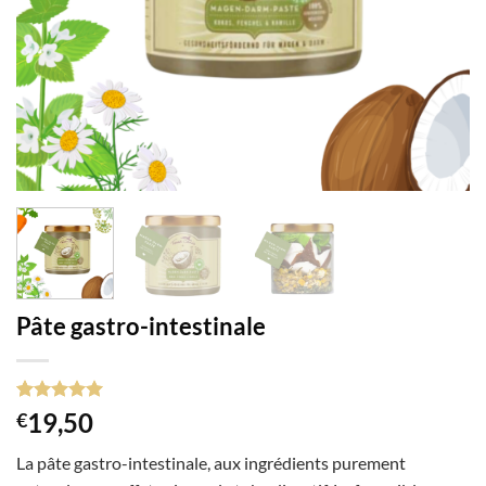
Pâte gastro-intestinale
Noté
1
5
sur
19,50
€
5 basé sur
notation
La pâte gastro-intestinale, aux ingrédients purement
client