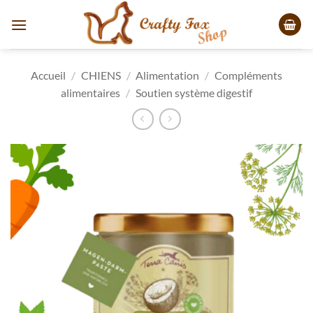
Passer
au
contenu
Accueil
/
CHIENS
/
Alimentation
/
Compléments
alimentaires
/
Soutien système digestif