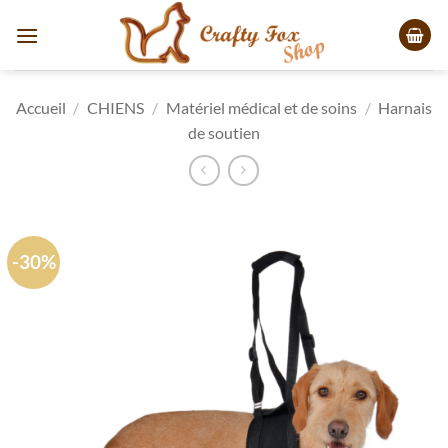
Passer
au
contenu
Accueil
/
CHIENS
/
Matériel médical et de soins
/
Harnais
de soutien
-30%