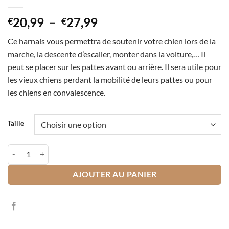
Plage
20,99
–
27,99
€
€
de
Ce harnais vous permettra de soutenir votre chien lors de la
prix :
marche, la descente d’escalier, monter dans la voiture,… Il
€20,99
peut se placer sur les pattes avant ou arrière. Il sera utile pour
à
les vieux chiens perdant la mobilité de leurs pattes ou pour
€27,99
les chiens en convalescence.
Taille
quantité de Harnais de soutien pattes avant ou arrière
AJOUTER AU PANIER