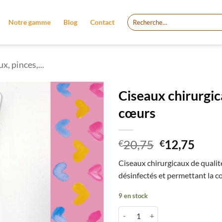
Recherche
Notre gamme
Blog
Contact
pour :
x, pinces,...
Ciseaux chirurgic
cœurs
Le
Le
20,75
12,75
€
€
prix
prix
Ciseaux chirurgicaux de qualit
initial
actu
désinfectés et permettant la c
était :
est :
€20,75.
€12,
9 en stock
quantité de Ciseaux chirurgicaux