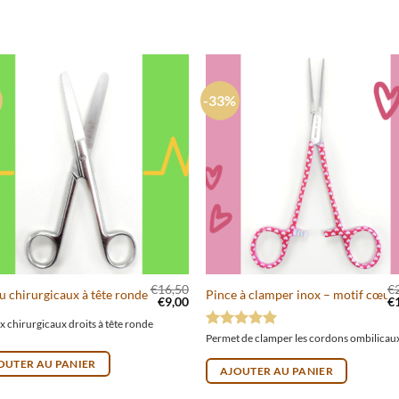
-33%
€
16,50
€
u chirurgicaux à tête ronde – inox
Pince à clamper inox – motif cœur
ait : €15,00.
ctuel est : €10,00.
Le prix initial était : €16,50.
Le prix actuel est : €9,00.
Le
€
9,00
€
x chirurgicaux droits à tête ronde
Note
5
sur 5
OUTER AU PANIER
AJOUTER AU PANIER