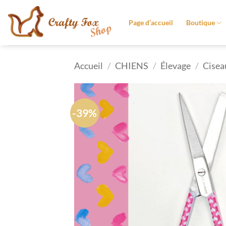
Passer
au
Page d’accueil
Boutique
contenu
Accueil
/
CHIENS
/
Élevage
/
Ciseau
-39%