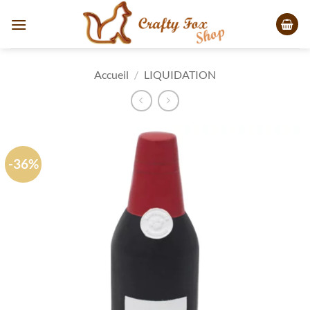
Passer
au
contenu
Accueil
/
LIQUIDATION
-36%