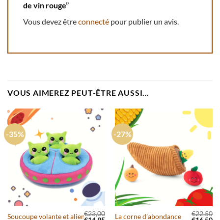
de vin rouge”
Vous devez être
connecté
pour publier un avis.
VOUS AIMEREZ PEUT-ÊTRE AUSSI…
-35%
-27%
€
23,00
€
22,50
Soucoupe volante et aliens
La corne d’abondance
Le prix initial était : €23,00.
Le prix actuel est : €14,95.
Le prix in
Le