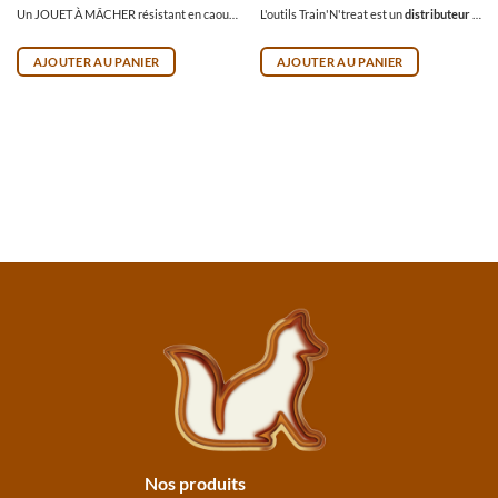
Note
5
sur 5
Note
5
sur 5
Un JOUET À MÂCHER résistant en caoutchouc. Il est conçu pour résister aux mastiqueurs acharnés! Dans ce jouet, vous pourrez insérer des friandises telles que des biscuits ou de la nourriture. Venez en apprendre plus à son sujet!
L'outils Train'N'treat est un
distributeur
de nourriture qui vous permet de travailler votre chien de façon fun, positive et écologique, tout en gardant les mains propres! Fabriqué en Finlande par une petite entreprise familiale, il est garanti deux ans et très solide!
AJOUTER AU PANIER
AJOUTER AU PANIER
Nos produits