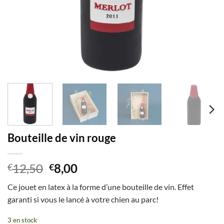
Bouteille de vin rouge
Le
Le
12,50
8,00
€
€
prix
prix
Ce jouet en latex à la forme d’une bouteille de vin. Effet
initial
actuel
garanti si vous le lancé à votre chien au parc!
était :
est :
€12,50.
€8,00.
3 en stock