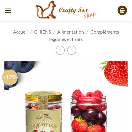
Passer
au
contenu
Accueil
/
CHIENS
/
Alimentation
/
Compléments
légumes et fruits
-12%