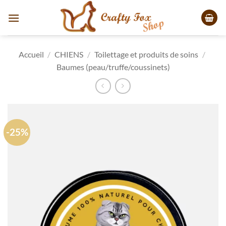
Passer
au
contenu
Accueil
/
CHIENS
/
Toilettage et produits de soins
/
Baumes (peau/truffe/coussinets)
-25%