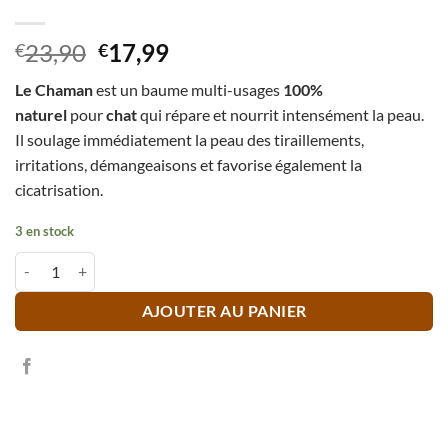
Le
Le
23,90
17,99
€
€
prix
prix
Le Chaman
est un baume multi-usages
100%
initial
actuel
naturel
pour
chat
qui répare et nourrit intensément la peau.
était :
est :
Il soulage immédiatement la peau des tiraillements,
€23,90.
€17,99.
irritations, démangeaisons et favorise également la
cicatrisation.
3 en stock
quantité de Baume Chaman
AJOUTER AU PANIER