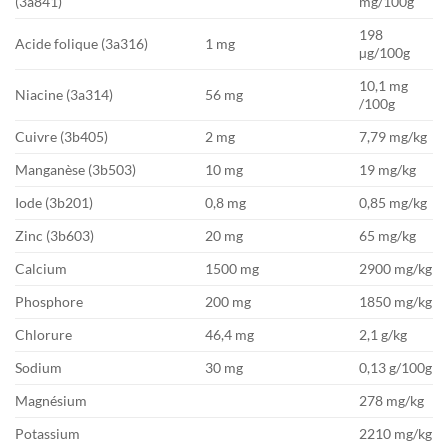
(3a841)
mg/100g
198
Acide folique (3a316)
1 mg
µg/100g
10,1 mg
Niacine (3a314)
56 mg
/100g
Cuivre (3b405)
2 mg
7,79 mg/kg
Manganèse (3b503)
10 mg
19 mg/kg
Iode (3b201)
0,8 mg
0,85 mg/kg
Zinc (3b603)
20 mg
65 mg/kg
Calcium
1500 mg
2900 mg/kg
Phosphore
200 mg
1850 mg/kg
Chlorure
46,4 mg
2,1 g/kg
Sodium
30 mg
0,13 g/100g
Magnésium
278 mg/kg
Potassium
2210 mg/kg