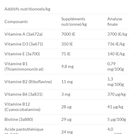
Additifs nutritionnels/kg
Suppléments
Analyse
Composants
nutrionnel/kg
finale
Vitamine A (3a672a)
7000 IE
3700 IE/kg
Vitamine D3 (3a671)
350 IE
736 IE/kg
Vitamine E (3a700)
75 IE
140 IE/kg
Vitamine B1
0,79
9,8 mg
(Thiaminmononitrat)
mg/100g
1,3
Vitamine B2 (Riboflavine)
11 mg
mg/100g
Vitamine B6 (3a831)
3 mg
370 µg/kg
Vitamine B12
28 ug
41 µg/kg
(Cyanocobalamine)
Biotine (3a880)
29 ug
5 µg/100g
Acide pantothénique
4,0
24 mg