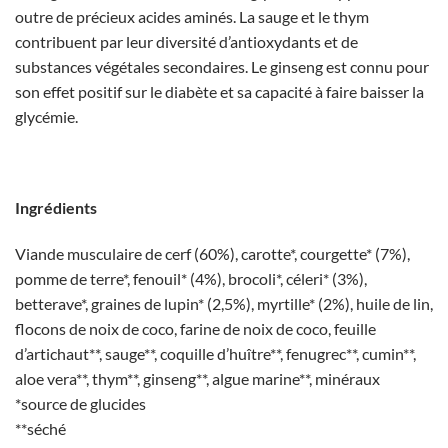
outre de précieux acides aminés. La sauge et le thym
contribuent par leur diversité d’antioxydants et de
substances végétales secondaires. Le ginseng est connu pour
son effet positif sur le diabète et sa capacité à faire baisser la
glycémie.
Ingrédients
Viande musculaire de cerf (60%), carotte*, courgette* (7%),
pomme de terre*, fenouil* (4%), brocoli*, céleri* (3%),
betterave*, graines de lupin* (2,5%), myrtille* (2%), huile de lin,
flocons de noix de coco, farine de noix de coco, feuille
d’artichaut**, sauge**, coquille d’huître**, fenugrec**, cumin**,
aloe vera**, thym**, ginseng**, algue marine**, minéraux
*source de glucides
**séché