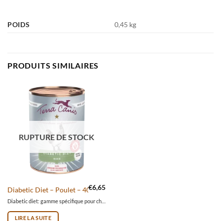
POIDS
0,45 kg
PRODUITS SIMILAIRES
RUPTURE DE STOCK
€
6,65
Diabetic Diet – Poulet – 400g
Diabetic diet: gamme spécifique pour chiens diabétiques. Les recettes de cette gamme sont spécialement conçues pour aider votre chien à réguler sa glycémie.
LIRE LA SUITE