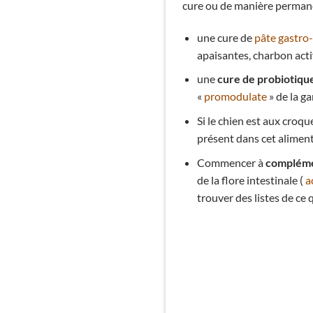
cure ou de manière perman
une cure de
pâte gastro-
apaisantes, charbon actif
une
cure de probiotiqu
«
promodulate
» de la g
Si le chien est aux cro
présent dans cet alimenta
Commencer à
complémen
de la flore intestinale (
a
trouver des listes de c