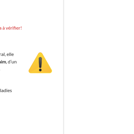
à vérifier!
al, elle
aim
, d’un
a
ladies