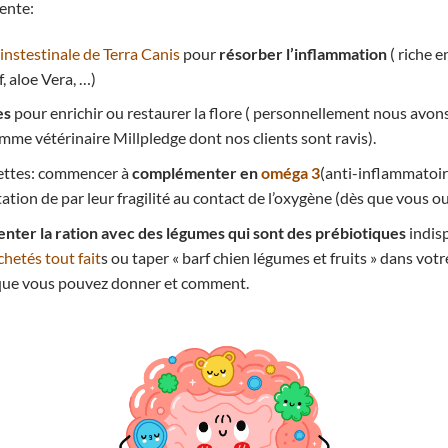
ente:
instestinale de Terra Canis
pour
résorber l’inflammation
( riche e
, aloe Vera, …)
es
pour enrichir ou restaurer la flore ( personnellement nous avons
amme vétérinaire Millpledge dont nos clients sont ravis).
quettes: commencer à
complémenter en
oméga 3
(anti-inflammatoir
tion de par leur fragilité au contact de l’oxygène (dès que vous ouv
ter la ration avec des légumes qui sont des prébiotiques
indis
chetés tout fait
s ou taper « barf chien légumes et fruits » dans vo
e que vous pouvez donner et comment.