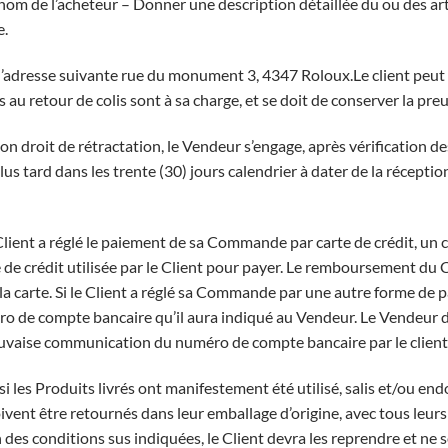
nom de l’acheteur – Donner une description détaillée du ou des art
e.
à l’adresse suivante rue du monument 3, 4347 Roloux.Le client peut
és au retour de colis sont à sa charge, et se doit de conserver la pre
 son droit de rétractation, le Vendeur s’engage, après vérification des
lus tard dans les trente (30) jours calendrier à dater de la réceptio
ient a réglé le paiement de sa Commande par carte de crédit, un cr
e de crédit utilisée par le Client pour payer. Le remboursement du C
a carte. Si le Client a réglé sa Commande par une autre forme de
o de compte bancaire qu’il aura indiqué au Vendeur. Le Vendeur d
uvaise communication du numéro de compte bancaire par le client
 si les Produits livrés ont manifestement été utilisé, salis et/ou 
vent être retournés dans leur emballage d’origine, avec tous leurs 
 des conditions sus indiquées, le Client devra les reprendre et ne