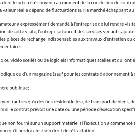
es dont le prix a été convenu au moment de la conclusion du contrat
la valeur réelle dépend de fluctuations sur le marché échappant au 
mmateur a expressément demandé à l’entreprise de lui rendre visite
sion de cette visite, l’entreprise fournit des services venant s’ajou
s pièces de rechange indispensables aux travaux d’entretien ou de
lémentaires;
o ou vidéo scellés ou de logiciels informatiques scellés et qui ont é
ériodique ou d’un magazine (sauf pour les contrats d’abonnement à 
chère publique;
ment (autres qu’à des fins résidentielles), de transport de biens, d
isirs si le contrat prévoit une date ou une période d’exécution spécif
que non fourni sur un support matériel si l’exécution a commencé a
u qu’il perdra ainsi son droit de rétractation;