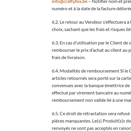
info@craftyfox.be
– Notifier nom et pré
numéro et à la date de la facture délivré
6.2. Le retour au Vendeur s’effectuera 
choix, sachant que les frais et risques li
6.3. En cas d’utilisation par le Client de
rembourser le prix d’achat au client au p
frais de livraison.
6.4. Modalités de remboursement Si le Cl
articles retournés sera porté sur la cart
convenues avec la banque émettrice de l
effectué par virement bancaire au numér
remboursement non valide lié à une ma
6.5. Ce droit de rétractation sera refusé
pièces manquantes. Le(s) Produit(s)s doi
renvoyés ne sont pas acceptés en raison