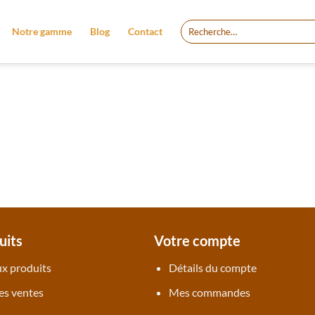
Recherche
Notre gamme
Blog
Contact
pour :
uits
Votre compte
x produits
Détails du compte
es ventes
Mes commandes