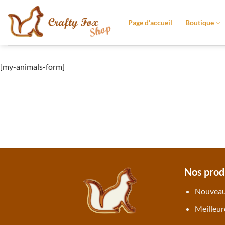
Passer
au
Page d’accueil
Boutique
contenu
[my-animals-form]
Nos prod
Nouveau
Meilleur